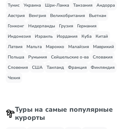
Тунис
Украина
Шри-Ланка
Танзания
Андорра
Австрия
Венгрия
Великобритания
Вьетнам
Гонконг
Нидерланды
Грузия
Германия
Индонезия
Израиль
Иордания
Куба
Китай
Латвия
Мальта
Марокко
Малайзия
Маврикий
Польша
Румыния
Сейшельские о-ва
Словакия
Словения
США
Таиланд
Франция
Финляндия
Чехия
Туры на самые популярные
курорты