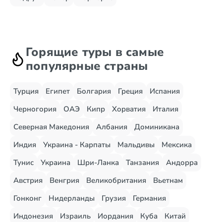
Горящие туры в самые
популярные страны
Турция
Египет
Болгария
Греция
Испания
Черногория
ОАЭ
Кипр
Хорватия
Италия
Северная Македония
Албания
Доминикана
Индия
Украина - Карпаты
Мальдивы
Мексика
Тунис
Украина
Шри-Ланка
Танзания
Андорра
Австрия
Венгрия
Великобритания
Вьетнам
Гонконг
Нидерланды
Грузия
Германия
Индонезия
Израиль
Иордания
Куба
Китай