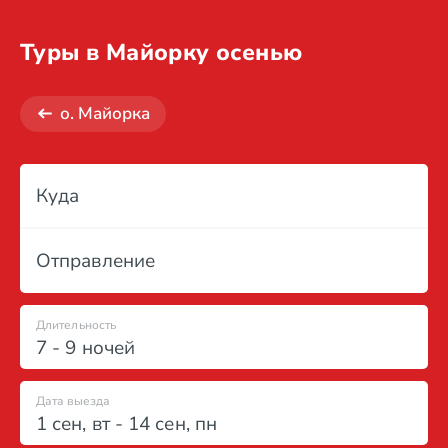
Туры в Майорку осенью
о. Майорка
Куда
Отправление
Длительность
7 - 9 ночей
Дата выезда
1 сен
,
вт
-
14 сен
,
пн