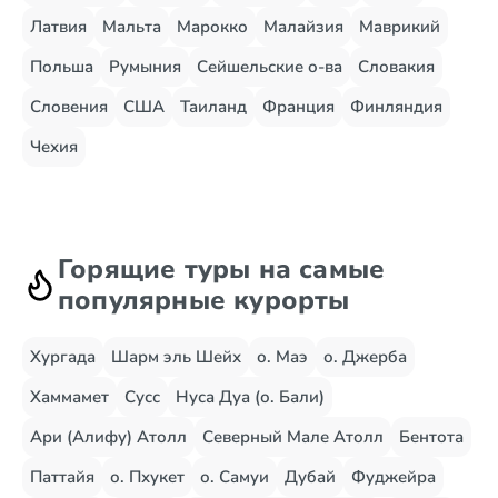
Латвия
Мальта
Марокко
Малайзия
Маврикий
Польша
Румыния
Сейшельские о-ва
Словакия
Словения
США
Таиланд
Франция
Финляндия
Чехия
Горящие туры на самые
популярные курорты
Хургада
Шарм эль Шейх
о. Маэ
о. Джерба
Хаммамет
Сусс
Нуса Дуа (о. Бали)
Ари (Алифу) Атолл
Северный Мале Атолл
Бентота
Паттайя
о. Пхукет
о. Самуи
Дубай
Фуджейра