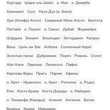
Хургада
Шарм эль Шейх
о. Маэ
о. Джерба
Хаммамет
Сусс
Нуса Дуа (о. Бали)
Ари (Алифу) Атолл
Северный Мале Атолл
Бентота
Паттайя
о. Пхукет
о. Самуи
Дубай
Фуджейра
Шарджа
Энкамп
Эскальдес - Энгордани
Капрун
Вена
Цель ам Зее
Албена
Солнечный берег
Золотые пески
Дубровник
Пореч
Ровинь
Сплит
Айя Напа
Ларнака
Лимассол
Пафос
Карловы Вары
Прага
Париж
Афины
о. Крит – Ираклион
о. Крит – Ретимно
о. Родос
Рим
Коста Брава
Коста Дорада
о. Майорка
о. Тенерифе (Канары)
Алания
Анталия
Белек
Бодрум
Кемер
Мармарис