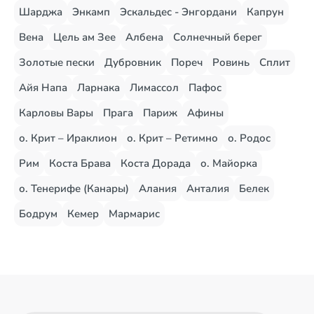
Шарджа
Энкамп
Эскальдес - Энгордани
Капрун
Вена
Цель ам Зее
Албена
Солнечный берег
Золотые пески
Дубровник
Пореч
Ровинь
Сплит
Айя Напа
Ларнака
Лимассол
Пафос
Карловы Вары
Прага
Париж
Афины
о. Крит – Ираклион
о. Крит – Ретимно
о. Родос
Рим
Коста Брава
Коста Дорада
о. Майорка
о. Тенерифе (Канары)
Алания
Анталия
Белек
Бодрум
Кемер
Мармарис