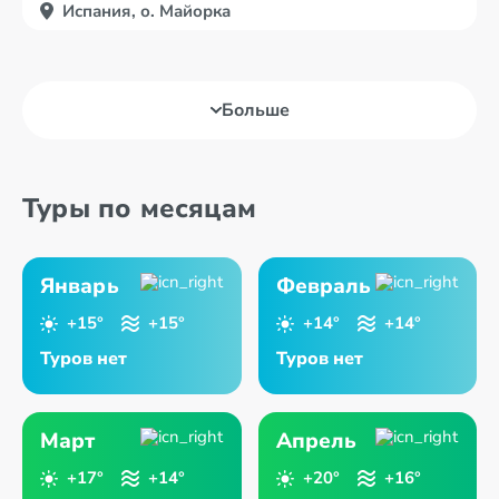
Испания, о. Майорка
Больше
Туры по месяцам
Январь
Февраль
+15°
+15°
+14°
+14°
Туров нет
Туров нет
Март
Апрель
+17°
+14°
+20°
+16°