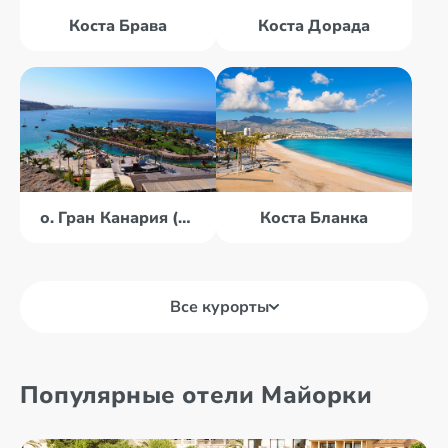
Коста Брава
Коста Дорада
о. Гран Канария (Канары)
Коста Бланка
Все курорты
Коста Дель
Соль
Популярные отели Майорки
о. Майорка