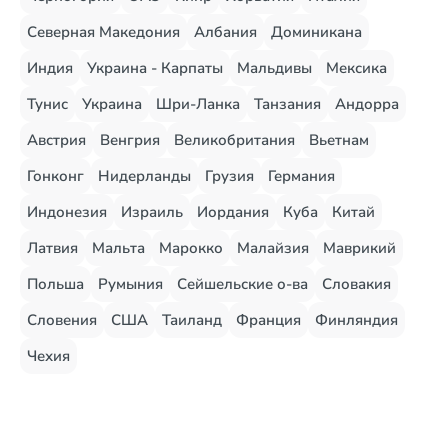
Северная Македония
Албания
Доминикана
Индия
Украина - Карпаты
Мальдивы
Мексика
Тунис
Украина
Шри-Ланка
Танзания
Андорра
Австрия
Венгрия
Великобритания
Вьетнам
Гонконг
Нидерланды
Грузия
Германия
Индонезия
Израиль
Иордания
Куба
Китай
Латвия
Мальта
Марокко
Малайзия
Маврикий
Польша
Румыния
Сейшельские о-ва
Словакия
Словения
США
Таиланд
Франция
Финляндия
Чехия