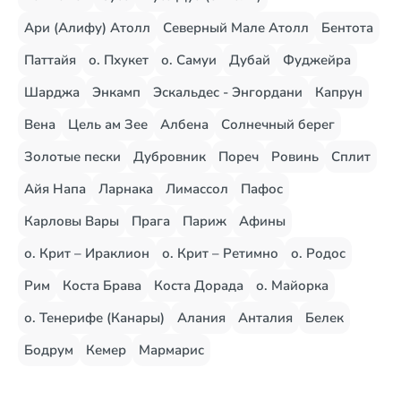
Ари (Алифу) Атолл
Северный Мале Атолл
Бентота
Паттайя
о. Пхукет
о. Самуи
Дубай
Фуджейра
Шарджа
Энкамп
Эскальдес - Энгордани
Капрун
Вена
Цель ам Зее
Албена
Солнечный берег
Золотые пески
Дубровник
Пореч
Ровинь
Сплит
Айя Напа
Ларнака
Лимассол
Пафос
Карловы Вары
Прага
Париж
Афины
о. Крит – Ираклион
о. Крит – Ретимно
о. Родос
Рим
Коста Брава
Коста Дорада
о. Майорка
о. Тенерифе (Канары)
Алания
Анталия
Белек
Бодрум
Кемер
Мармарис