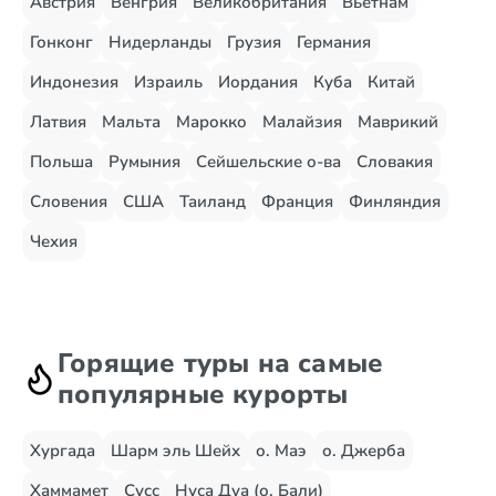
Австрия
Венгрия
Великобритания
Вьетнам
Гонконг
Нидерланды
Грузия
Германия
Индонезия
Израиль
Иордания
Куба
Китай
Латвия
Мальта
Марокко
Малайзия
Маврикий
Польша
Румыния
Сейшельские о-ва
Словакия
Словения
США
Таиланд
Франция
Финляндия
Чехия
Горящие туры на самые
популярные курорты
Хургада
Шарм эль Шейх
о. Маэ
о. Джерба
Хаммамет
Сусс
Нуса Дуа (о. Бали)