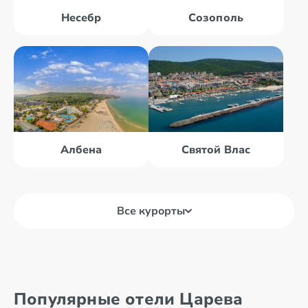
Несебр
Созополь
Албена
Святой Влас
Все курорты
Святой Влас
Солнечный
Популярные отели Царева
берег