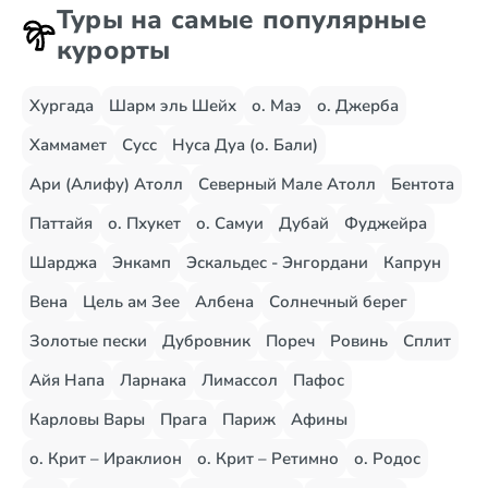
Туры на самые популярные
курорты
Хургада
Шарм эль Шейх
о. Маэ
о. Джерба
Хаммамет
Сусс
Нуса Дуа (о. Бали)
Ари (Алифу) Атолл
Северный Мале Атолл
Бентота
Паттайя
о. Пхукет
о. Самуи
Дубай
Фуджейра
Шарджа
Энкамп
Эскальдес - Энгордани
Капрун
Вена
Цель ам Зее
Албена
Солнечный берег
Золотые пески
Дубровник
Пореч
Ровинь
Сплит
Айя Напа
Ларнака
Лимассол
Пафос
Карловы Вары
Прага
Париж
Афины
о. Крит – Ираклион
о. Крит – Ретимно
о. Родос