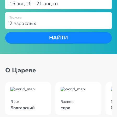
15 авг
,
сб
-
21 авг
,
пт
Туристы
2 взрослых
НАЙТИ
О Цареве
Язык
Валюта
По
Болгарский
евро
01