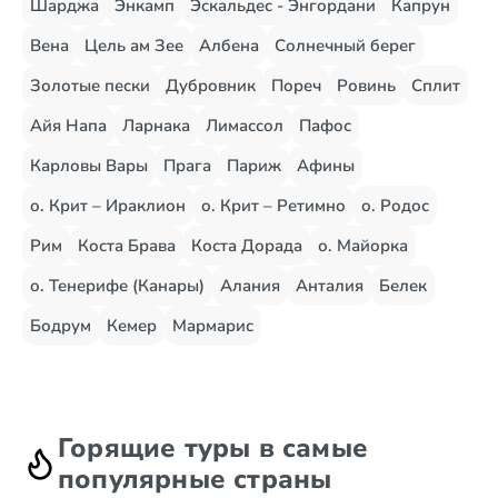
Шарджа
Энкамп
Эскальдес - Энгордани
Капрун
Вена
Цель ам Зее
Албена
Солнечный берег
Золотые пески
Дубровник
Пореч
Ровинь
Сплит
Айя Напа
Ларнака
Лимассол
Пафос
Карловы Вары
Прага
Париж
Афины
о. Крит – Ираклион
о. Крит – Ретимно
о. Родос
Рим
Коста Брава
Коста Дорада
о. Майорка
о. Тенерифе (Канары)
Алания
Анталия
Белек
Бодрум
Кемер
Мармарис
Горящие туры в самые
популярные страны