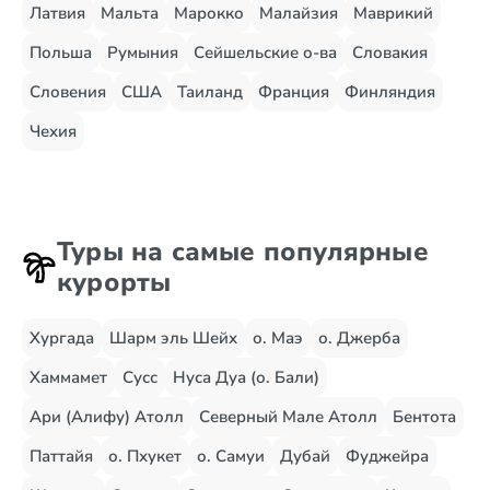
Латвия
Мальта
Марокко
Малайзия
Маврикий
Польша
Румыния
Сейшельские о-ва
Словакия
Словения
США
Таиланд
Франция
Финляндия
Чехия
Туры на самые популярные
курорты
Хургада
Шарм эль Шейх
о. Маэ
о. Джерба
Хаммамет
Сусс
Нуса Дуа (о. Бали)
Ари (Алифу) Атолл
Северный Мале Атолл
Бентота
Паттайя
о. Пхукет
о. Самуи
Дубай
Фуджейра