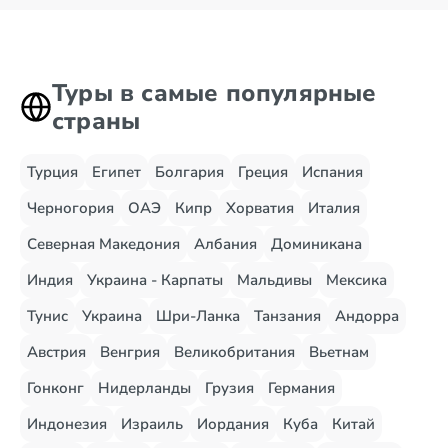
Туры в самые популярные
страны
Турция
Египет
Болгария
Греция
Испания
Черногория
ОАЭ
Кипр
Хорватия
Италия
Северная Македония
Албания
Доминикана
Индия
Украина - Карпаты
Мальдивы
Мексика
Тунис
Украина
Шри-Ланка
Танзания
Андорра
Австрия
Венгрия
Великобритания
Вьетнам
Гонконг
Нидерланды
Грузия
Германия
Индонезия
Израиль
Иордания
Куба
Китай