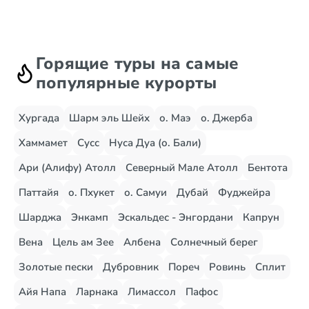
Горящие туры на самые
популярные курорты
Хургада
Шарм эль Шейх
о. Маэ
о. Джерба
Хаммамет
Сусс
Нуса Дуа (о. Бали)
Ари (Алифу) Атолл
Северный Мале Атолл
Бентота
Паттайя
о. Пхукет
о. Самуи
Дубай
Фуджейра
Шарджа
Энкамп
Эскальдес - Энгордани
Капрун
Вена
Цель ам Зее
Албена
Солнечный берег
Золотые пески
Дубровник
Пореч
Ровинь
Сплит
Айя Напа
Ларнака
Лимассол
Пафос