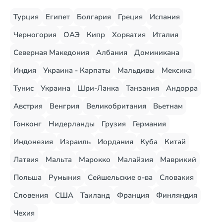
Турция
Египет
Болгария
Греция
Испания
Черногория
ОАЭ
Кипр
Хорватия
Италия
Северная Македония
Албания
Доминикана
Индия
Украина - Карпаты
Мальдивы
Мексика
Тунис
Украина
Шри-Ланка
Танзания
Андорра
Австрия
Венгрия
Великобритания
Вьетнам
Гонконг
Нидерланды
Грузия
Германия
Индонезия
Израиль
Иордания
Куба
Китай
Латвия
Мальта
Марокко
Малайзия
Маврикий
Польша
Румыния
Сейшельские о-ва
Словакия
Словения
США
Таиланд
Франция
Финляндия
Чехия