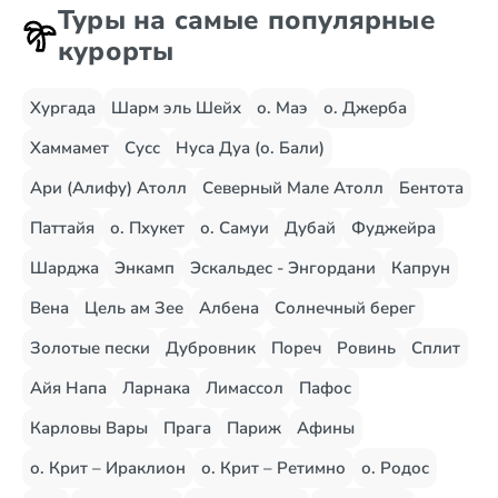
Туры на самые популярные
курорты
Хургада
Шарм эль Шейх
о. Маэ
о. Джерба
Хаммамет
Сусс
Нуса Дуа (о. Бали)
Ари (Алифу) Атолл
Северный Мале Атолл
Бентота
Паттайя
о. Пхукет
о. Самуи
Дубай
Фуджейра
Шарджа
Энкамп
Эскальдес - Энгордани
Капрун
Вена
Цель ам Зее
Албена
Солнечный берег
Золотые пески
Дубровник
Пореч
Ровинь
Сплит
Айя Напа
Ларнака
Лимассол
Пафос
Карловы Вары
Прага
Париж
Афины
о. Крит – Ираклион
о. Крит – Ретимно
о. Родос