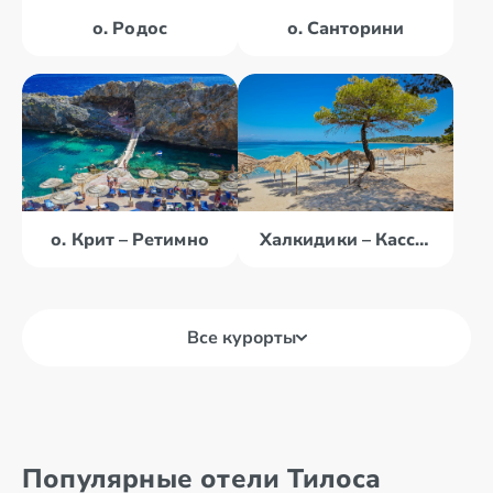
о. Родос
о. Санторини
о. Крит – Ретимно
Халкидики – Кассандра
Все курорты
о. Крит –
о. Корфу
Ираклион
о. Крит – Агиос
о. Крит –
Популярные отели Тилоса
Николаос
Ретимно