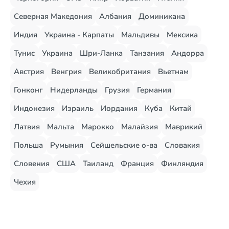
Северная Македония
Албания
Доминикана
Индия
Украина - Карпаты
Мальдивы
Мексика
Тунис
Украина
Шри-Ланка
Танзания
Андорра
Австрия
Венгрия
Великобритания
Вьетнам
Гонконг
Нидерланды
Грузия
Германия
Индонезия
Израиль
Иордания
Куба
Китай
Латвия
Мальта
Марокко
Малайзия
Маврикий
Польша
Румыния
Сейшельские о-ва
Словакия
Словения
США
Таиланд
Франция
Финляндия
Чехия