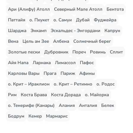
Ари (Алифу) Атолл
Северный Мале Атолл
Бентота
Паттайя
о. Пхукет
о. Самуи
Дубай
Фуджейра
Шарджа
Энкамп
Эскальдес - Энгордани
Капрун
Вена
Цель ам Зее
Албена
Солнечный берег
Золотые пески
Дубровник
Пореч
Ровинь
Сплит
Айя Напа
Ларнака
Лимассол
Пафос
Карловы Вары
Прага
Париж
Афины
о. Крит – Ираклион
о. Крит – Ретимно
о. Родос
Рим
Коста Брава
Коста Дорада
о. Майорка
о. Тенерифе (Канары)
Алания
Анталия
Белек
Бодрум
Кемер
Мармарис