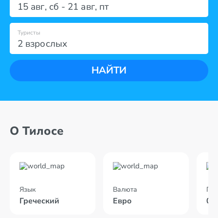
15 авг
,
сб
-
21 авг
,
пт
Туристы
2 взрослых
НАЙТИ
О Тилосе
Язык
Валюта
По
Греческий
Евро
02