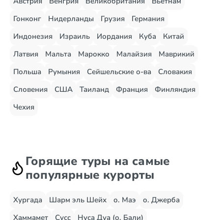
Австрия
Венгрия
Великобритания
Вьетнам
Гонконг
Нидерланды
Грузия
Германия
Индонезия
Израиль
Иордания
Куба
Китай
Латвия
Мальта
Марокко
Малайзия
Маврикий
Польша
Румыния
Сейшельские о-ва
Словакия
Словения
США
Таиланд
Франция
Финляндия
Чехия
Горящие туры на самые
популярные курорты
Хургада
Шарм эль Шейх
о. Маэ
о. Джерба
Хаммамет
Сусс
Нуса Дуа (о. Бали)