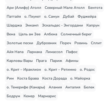
Ари (Алифу) Атолл
Северный Мале Атолл
Бентота
Паттайя
о. Пхукет
о. Самуи
Дубай
Фуджейра
Шарджа
Энкамп
Эскальдес - Энгордани
Капрун
Вена
Цель ам Зее
Албена
Солнечный берег
Золотые пески
Дубровник
Пореч
Ровинь
Сплит
Айя Напа
Ларнака
Лимассол
Пафос
Карловы Вары
Прага
Париж
Афины
о. Крит – Ираклион
о. Крит – Ретимно
о. Родос
Рим
Коста Брава
Коста Дорада
о. Майорка
о. Тенерифе (Канары)
Алания
Анталия
Белек
Бодрум
Кемер
Мармарис