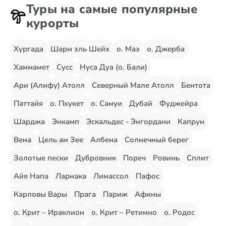
Туры на самые популярные
курорты
Хургада
Шарм эль Шейх
о. Маэ
о. Джерба
Хаммамет
Сусс
Нуса Дуа (о. Бали)
Ари (Алифу) Атолл
Северный Мале Атолл
Бентота
Паттайя
о. Пхукет
о. Самуи
Дубай
Фуджейра
Шарджа
Энкамп
Эскальдес - Энгордани
Капрун
Вена
Цель ам Зее
Албена
Солнечный берег
Золотые пески
Дубровник
Пореч
Ровинь
Сплит
Айя Напа
Ларнака
Лимассол
Пафос
Карловы Вары
Прага
Париж
Афины
о. Крит – Ираклион
о. Крит – Ретимно
о. Родос