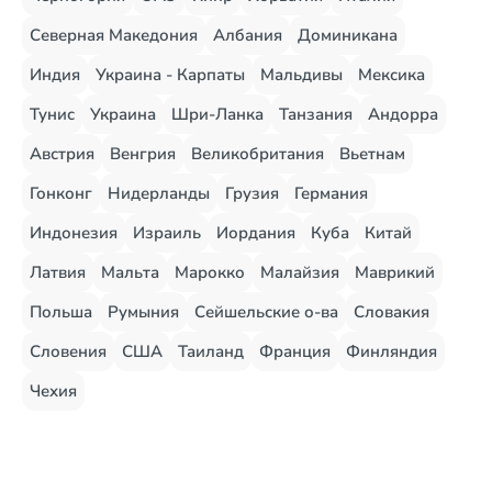
Северная Македония
Албания
Доминикана
Индия
Украина - Карпаты
Мальдивы
Мексика
Тунис
Украина
Шри-Ланка
Танзания
Андорра
Австрия
Венгрия
Великобритания
Вьетнам
Гонконг
Нидерланды
Грузия
Германия
Индонезия
Израиль
Иордания
Куба
Китай
Латвия
Мальта
Марокко
Малайзия
Маврикий
Польша
Румыния
Сейшельские о-ва
Словакия
Словения
США
Таиланд
Франция
Финляндия
Чехия