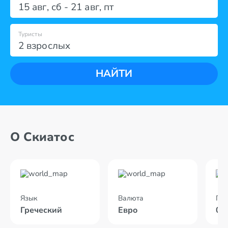
15 авг
,
сб
-
21 авг
,
пт
Туристы
2 взрослых
НАЙТИ
О Скиатос
Язык
Валюта
По
Греческий
Евро
02