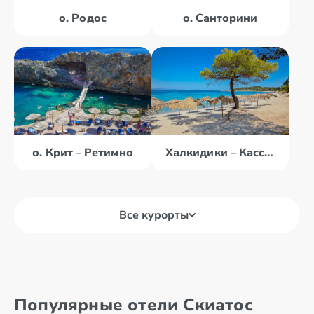
о. Родос
о. Санторини
о. Крит – Ретимно
Халкидики – Кассандра
Все курорты
о. Крит –
о. Корфу
Ираклион
о. Крит – Агиос
о. Крит –
Популярные отели Скиатос
Николаос
Ретимно