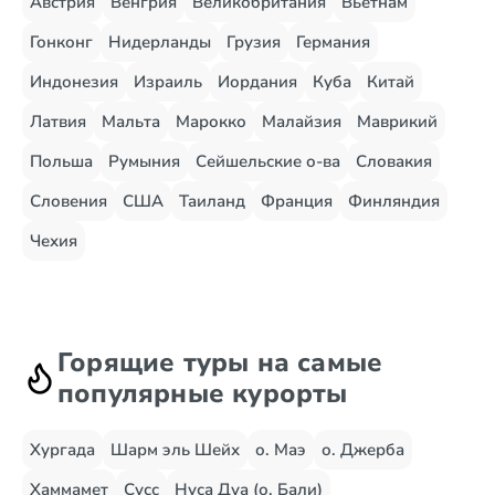
Австрия
Венгрия
Великобритания
Вьетнам
Гонконг
Нидерланды
Грузия
Германия
Индонезия
Израиль
Иордания
Куба
Китай
Латвия
Мальта
Марокко
Малайзия
Маврикий
Польша
Румыния
Сейшельские о-ва
Словакия
Словения
США
Таиланд
Франция
Финляндия
Чехия
Горящие туры на самые
популярные курорты
Хургада
Шарм эль Шейх
о. Маэ
о. Джерба
Хаммамет
Сусс
Нуса Дуа (о. Бали)